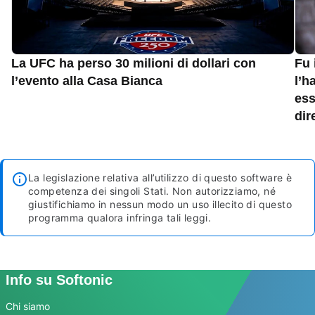
La UFC ha perso 30 milioni di dollari con
Fu 
l’evento alla Casa Bianca
l’h
ess
dir
La legislazione relativa all’utilizzo di questo software è
competenza dei singoli Stati. Non autorizziamo, né
giustifichiamo in nessun modo un uso illecito di questo
programma qualora infringa tali leggi.
Info su Softonic
Chi siamo